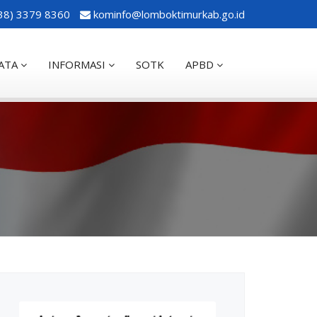
38) 3379 8360
kominfo@lomboktimurkab.go.id
ATA
INFORMASI
SOTK
APBD
k
PAS
Galery
APBD 2023
AKIP
Pidato Bupati
APBD 2024
okumen Perencanaan
Agenda Bupati
APBD 2025
KA
Agenda Wakil Bupati
APBD PERUBAHAN 2024
APERDA
Agenda Sekretaris Daerah
APBD 2026
PA
Pengumuman
itian
APERDA PERUBAHAN
Semua Berita
UP
Download
ERKADA
PROGRAM KOTAKU