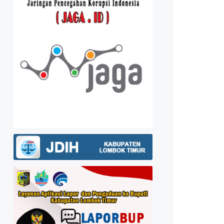
EALISASI
Kebijakan Privasi
APORAN KEUANGAN
PD 2024 - 2026
KPD 2024
K PENETAPAN PROYEK
IBAH BANSOS 2025