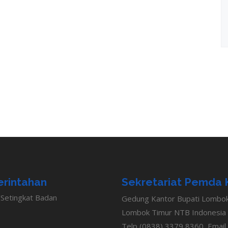
rintahan
Sekretariat Pemda 
Setingkat Badan
Gedung Kantor Bupati Lombok T
Lombok Timur NTB Indonesia
Telp (0838) 3379 8360, Email 