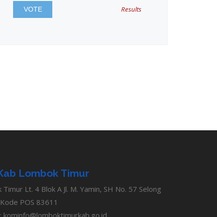
Results
Kab Lombok Timur
imur Lt. 4 Blok A Jl. M. Yamin, SH No. 57 Selong
 Kode POS 83611
:
kominfo@lomboktimurkab.go.id