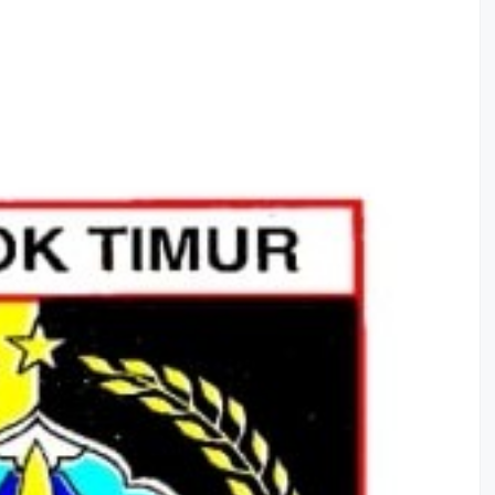
Opini BPK TA. 2024
R
DPA SKPD 2024
L
DPA PERUBAHAN SKPD
R
TAHUN 2024
R
SK PPKD & BUD 2024
S
LAPORAN KEUANGAN
H
BUMD 2024
Perda
Pertanggungjawaban
APBD TA 2024
Perbup Tentang
Pertanggungjawaban
APBD TA 2024
LKPD 2024
SIRUP LOMBOK TIMUR
LPPD 2025