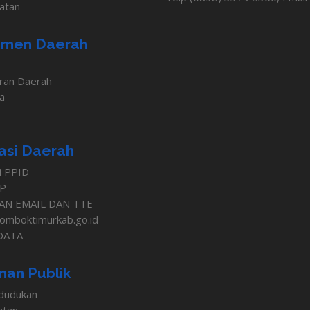
atan
men Daerah
ran Daerah
a
asi Daerah
i PPID
IP
AN EMAIL DAN TTE
.lomboktimurkab.go.id
DATA
nan Publik
dudukan
atan