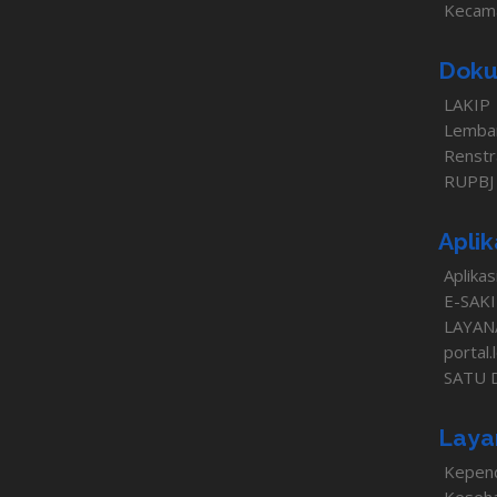
Kecam
Doku
LAKIP
Lemba
Renstr
RUPBJ
Aplik
Aplikas
E-SAK
LAYAN
portal
SATU 
Laya
Kepen
Keseh