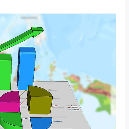
Opini BPK TA. 2024
R
DPA SKPD 2024
L
DPA PERUBAHAN SKPD
R
TAHUN 2024
R
SK PPKD & BUD 2024
S
LAPORAN KEUANGAN
H
BUMD 2024
Perda
Pertanggungjawaban
APBD TA 2024
Perbup Tentang
Pertanggungjawaban
APBD TA 2024
LKPD 2024
SIRUP LOMBOK TIMUR
LPPD 2025