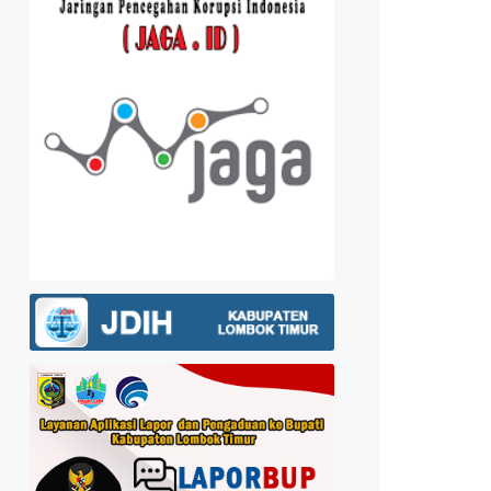
EALISASI
Kebijakan Privasi
APORAN KEUANGAN
PD 2024 - 2026
KPD 2024
K PENETAPAN PROYEK
IBAH BANSOS 2025