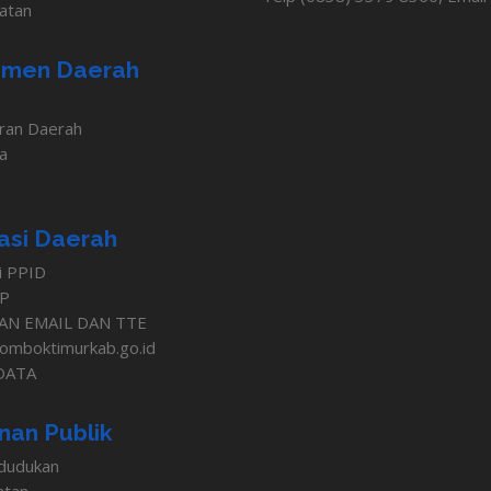
atan
men Daerah
ran Daerah
a
asi Daerah
i PPID
IP
AN EMAIL DAN TTE
.lomboktimurkab.go.id
DATA
nan Publik
dudukan
atan