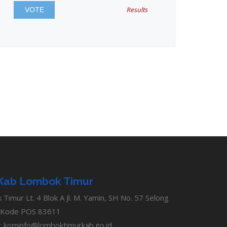
Results
Kab Lombok Timur
imur Lt. 4 Blok A Jl. M. Yamin, SH No. 57 Selong
 Kode POS 83611
:
kominfo@lomboktimurkab.go.id