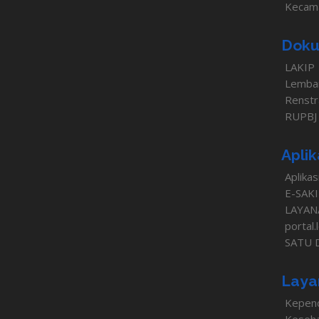
Kecam
Doku
LAKIP
Lemba
Renstr
RUPBJ
Aplik
Aplikas
E-SAK
LAYAN
portal
SATU 
Laya
Kepen
Keseh