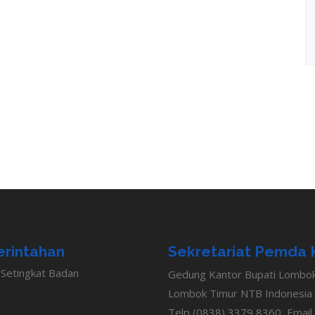
rintahan
Sekretariat Pemda 
Setingkat Badan
Gedung Kantor Bupati Lombok T
Lombok Timur NTB Indonesia
Telp (0838) 3379 8360, Email 