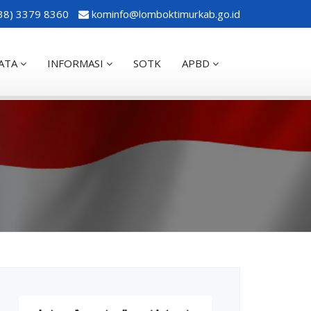
38) 3379 8360
kominfo@lomboktimurkab.go.id
ATA
INFORMASI
SOTK
APBD
k
PAS
Galery
APBD 2023
AKIP
Pidato Bupati
APBD 2024
okumen Perencanaan
Agenda Bupati
APBD 2025
KA
Agenda Wakil Bupati
APBD PERUBAHAN 2024
APERDA
Agenda Sekretaris Daerah
APBD 2026
PA
Pengumuman
itian
APERDA PERUBAHAN
Semua Berita
UP
Download
ERKADA
PROGRAM KOTAKU