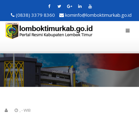
(0838) 3379 8360
kominfo@lomboktimurkab.go.id
Home
Berita
, - WIB