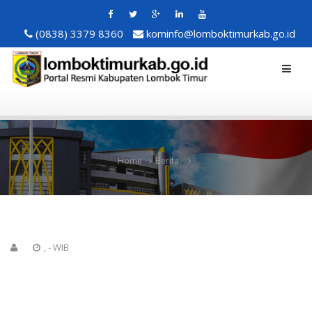
(0838) 3379 8360
kominfo@lomboktimurkab.go.id
Home
Berita
, - WIB